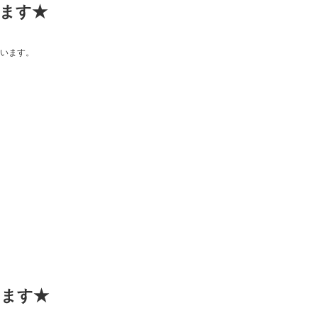
出ます★
います。
きます★