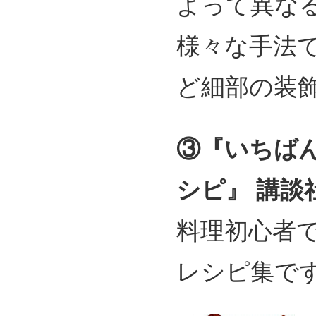
よって異な
様々な手法
ど細部の装
③『いちば
シピ
』 講談社
料理初心者
レシピ集で