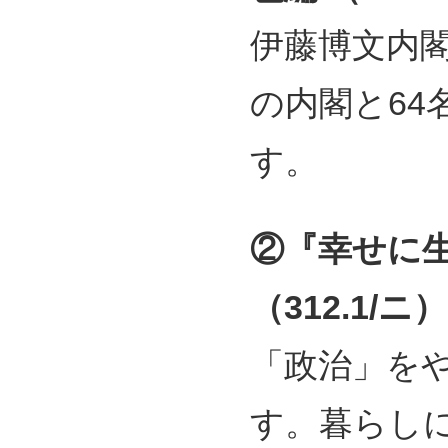
伊藤博文内閣
の内閣と64
す。
②『幸せに
（312.1/ニ）
「政治」を
す。暮らし