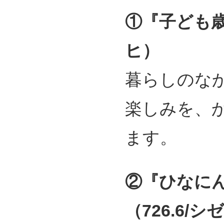
①『子ども
ヒ）
暮らしのな
楽しみを、
ます。
②『ひなに
（726.6/シ