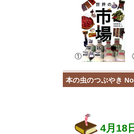
①
本の虫のつぶやき No.
4月1