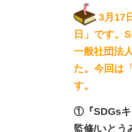
3月17
日
」です。S
一般社団法
た
。今回は「
す。
①『SDGs
監修/いとうみ