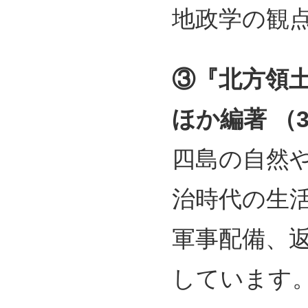
地政学の観
③『北方領土
ほか編著 （31
四島の自然
治時代の生
軍事配備、
しています