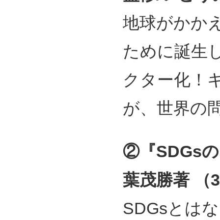
地球がかか
ために誕生し
クター化！
が、世界の
②『SDGs
葉茂勝著 （33
SDGsとは