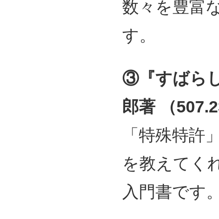
数々を豊富
す。
③『すばら
郎著 （507.
「特殊特許
を教えてく
入門書です