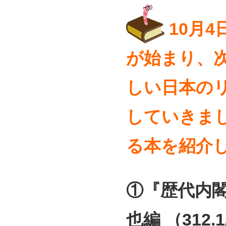
10月
が始まり、
しい日本の
していきま
る本を紹介
①『歴代内
也編 （312.