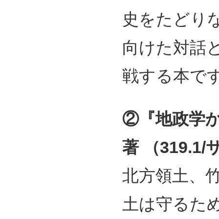
史をたどり
向けた対話
戦する本で
②『地政学
著 （319.1/
北方領土、
土は守るた