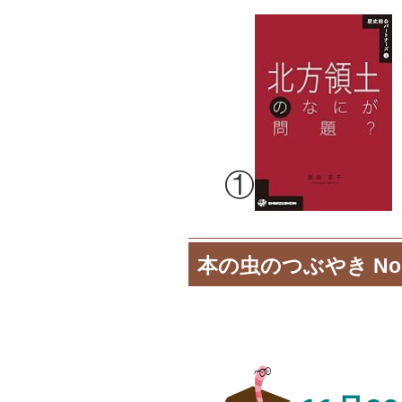
①
本の虫のつぶやき No.