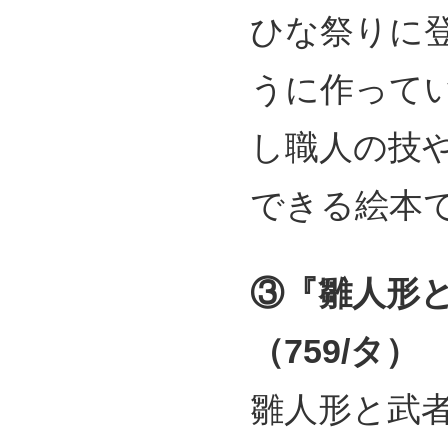
ひな祭りに
うに作って
し職人の技
できる絵本
③『雛人形
（759/タ）
雛人形と武