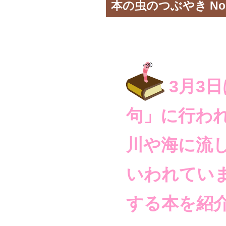
本の虫のつぶやき No.
3月3
句」に行わ
川や海に流
いわれてい
する本を紹