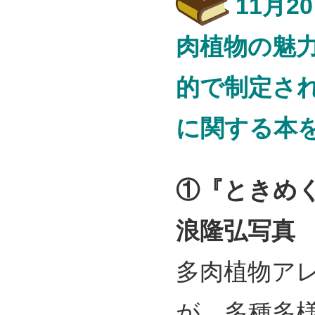
11月2
肉植物の魅
的で制定さ
に関する本
①『ときめ
浪隆弘写真 （6
多肉植物ア
が、多種多