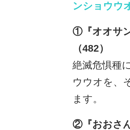
ンショウウ
①『オオサ
（482）
絶滅危惧種
ウウオを、
ます。
②『おおさ